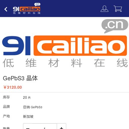
低维材料
在线
GePbS3 晶体
￥3120.00
库存
20
片
品牌
巨纳
GePbS3
产地
新加坡
数量