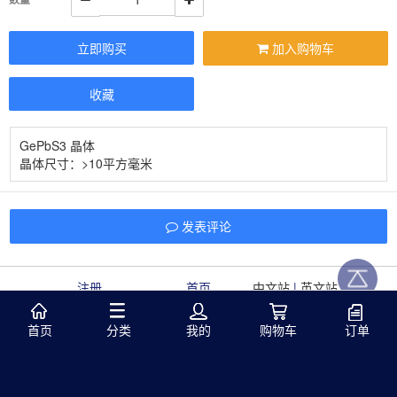
立即购买
加入购物车
收藏
GePbS3 晶体
晶体尺寸：>10平方毫米
发表评论
注册
首页
中文站
|
英文站
首页
分类
我的
购物车
订单
本在线商城销售的所有产品均为国外进口产品，高品质高
质量，为您的精密实验助力！