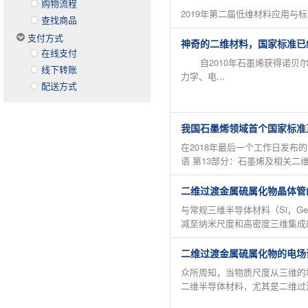
购物流程
2019年第二届低维材料应用与标准研讨会 (第一
查找商品
支付方式
神奇的二维材料，国家标准已
在线支付
自2010年石墨烯获得诺贝尔
线下转账
力学、电...
配送方式
我国石墨烯领域首个国家标准
在2018年最后一个工作日发布的“
语 第13部分：石墨烯及相关二维
二维过渡金属硫属化物晶体管
与常规三维半导体材料（Si，G
减至纳米尺度和高密度三维集成
二维过渡金属硫属化物的电场
众所周知，当物质尺度从三维的块体
二维半导体材料，尤其是二维过渡