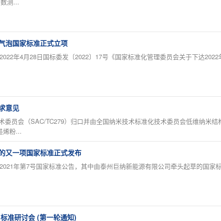
测...
气泡国家标准正式立项
2年4月28日国标委发〔2022〕17号《国家标准化管理委员会关于下达20
求意见
委员会（SAC/TC279）归口并由全国纳米技术标准化技术委员会低维纳米结构与
墨烯粉...
的又一项国家标准正式发布
1年第7号国家标准公告，其中由泰州巨纳新能源有限公司牵头起草的国家标准GB/
标准研讨会 (第一轮通知)