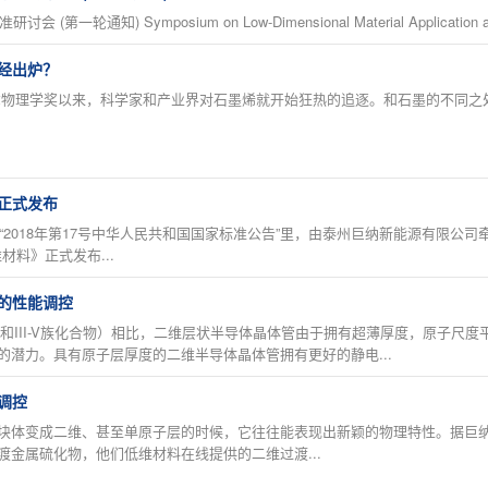
轮通知) Symposium on Low-Dimensional Material Application and St
经出炉？
物理学奖以来，科学家和产业界对石墨烯就开始狂热的追逐。和石墨的不同之
正式发布
2018年第17号中华人民共和国国家标准公告”里，由泰州巨纳新能源有限公司牵头起草
材料》正式发布...
的性能调控
e和III-V族化合物）相比，二维层状半导体晶体管由于拥有超薄厚度，原子
的潜力。具有原子层厚度的二维半导体晶体管拥有更好的静电...
调控
变成二维、甚至单原子层的时候，它往往能表现出新颖的物理特性。据巨纳旗下低维材
金属硫化物，他们低维材料在线提供的二维过渡...