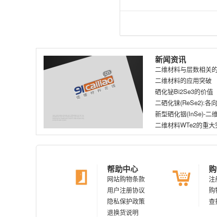
新闻资讯
二维材料与层数相关
二维材料的应用突破
硒化铋Bi2Se3的价值
二硒化铼(ReSe2)
新型硒化铟(InSe)
二维材料WTe2的重大
帮助中心
购
网站购物条款
注
用户注册协议
购
隐私保护政策
查
退换货说明