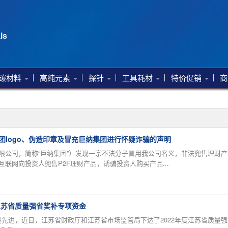
ls
碳材料
高纯元素
探针
工具耗材
特价促销
商
团logo、伪造印章及冒充巨纳集团进行怀疑诈骗的声明
限公司，简称“巨纳集团”）发现一宗不法分子冒用我公司名义，非法兜售理财产
联网向投资人兜售P2F理财产品，诱骗投资人购买产品...
江苏省质量强省奖补专项资金
，近日，江苏省财政厅和江苏省市场监管局下达了2022年度江苏省质量强