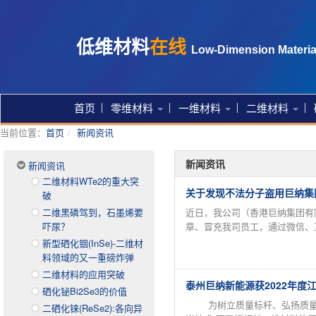
低维材料
在线
Low-Dimension Materia
首页
零维材料
一维材料
二维材料
当前位置：
首页
新闻资讯
新闻资讯
新闻资讯
二维材料WTe2的重大突
关于发现不法分子盗用巨纳集
破
二维黑磷驾到，石墨烯要
近日，我公司（香港巨纳集团有
吓尿？
章、冒充我司员工，通过微信、互
新型硒化铟(InSe)-二维材
料领域的又一重磅炸弹
二维材料的应用突破
泰州巨纳新能源获2022年度
硒化铋Bi2Se3的价值
为树立质量标杆、弘扬质量先进
二硒化铼(ReSe2):各向异