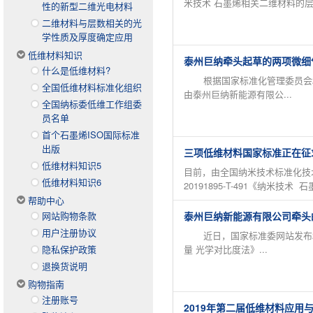
米技术 石墨烯相关二维材料的层数
性的新型二维光电材料
二维材料与层数相关的光
学性质及厚度确定应用
低维材料知识
泰州巨纳牵头起草的两项微细
什么是低维材料?
根据国家标准化管理委员会202
全国低维材料标准化组织
由泰州巨纳新能源有限公...
全国纳标委低维工作组委
员名单
首个石墨烯ISO国际标准
出版
三项低维材料国家标准正在征
低维材料知识5
目前，由全国纳米技术标准化技术
低维材料知识6
20191895-T-491《纳米技术 石
帮助中心
网站购物条款
泰州巨纳新能源有限公司牵头
用户注册协议
近日，国家标准委网站发布202
隐私保护政策
量 光学对比度法》...
退换货说明
购物指南
注册账号
2019年第二届低维材料应用与